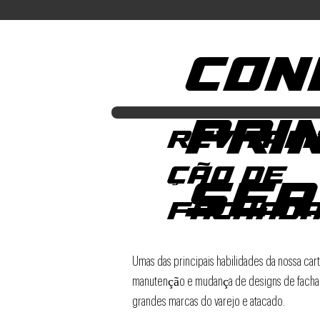
CON
PRI
REVITAL
ÇÃO DE
SER
FACHAD
Umas das principais habilidades da nossa cart
manutenção e mudança de designs de facha
grandes marcas do varejo e atacado.