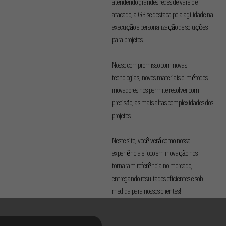
atendendo grandes redes de varejo e
atacado, a GB se destaca pela agilidade na
execução e personalização de soluções
para projetos.
Nosso compromisso com novas
tecnologias, novos materiais e métodos
inovadores nos permite resolver com
precisão, as mais altas complexidades dos
projetos.
Neste site, você verá como nossa
experiência e foco em inovação nos
tornaram referência no mercado,
entregando resultados eficientes e sob
medida para nossos clientes!